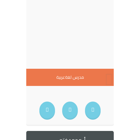
مدرس لغةعربية