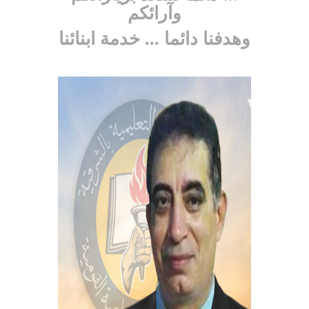
وآرائكم
وهدفنا دائما ... خدمة ابنائنا